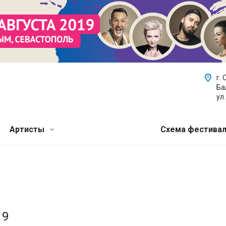
г.
Ба
ул
Артисты
Схема фестива
19