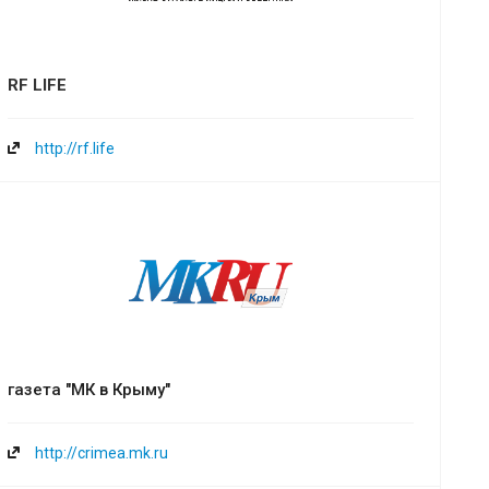
RF LIFE
http://rf.life
газета "МК в Крыму"
http://crimea.mk.ru