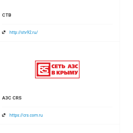
СТВ
http://stv92.ru/
АЗС CRS
https://crs.com.ru