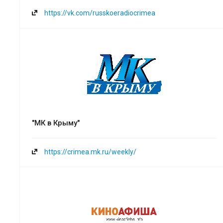
https://vk.com/russkoeradiocrimea
"МК в Крыму"
https://crimea.mk.ru/weekly/