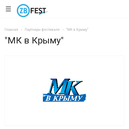
Главная
Партнеры фестиваля
"МК в Крыму"
"МК в Крыму"