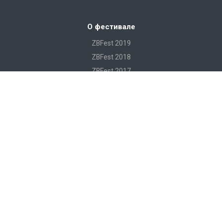
О фестивале
ZBFest 2019
ZBFest 2018
ZBFest 2017
ZBFest 2016
Правила посещения фестиваля
Акция "Купон в подарок"
Партнеры фестиваля
ZBFest тендер
ZBFest участникам и партнерам
Аккредитация для прессы на ZBfest
Артисты
Группировка "Ленинград"